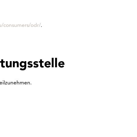
eu/consumers/odr/
.
tungs­stelle
 teilzunehmen.